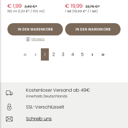
ml
€ 1,99
€ 19,99
3,49 €*
23,75 €*
150 ml
(1,33 €* / 100 ml)
1 Set
(19,99 €* / 1 Set)
IN DEN WARENKORB
IN DEN WARENKORB
Hinweis
Seite
Seite
Seite
Seite
Seite
1
2
3
4
5
Kostenloser Versand ab 49€
innerhalb Deutschlands
SSL-Verschlüsselt
Schreib uns