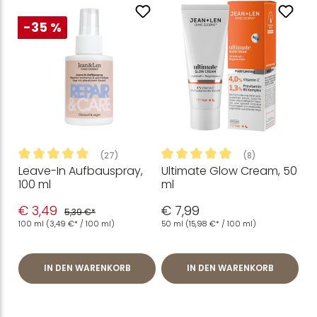
-35 %
(27)
(8)
Leave-In Aufbauspray,
Ultimate Glow Cream, 50
Durchschnittliche Bewertung von 4.96 von 5 Sternen
Durchschnittliche Bewertung
100 ml
ml
€ 3,49
€ 7,99
5,39 €*
100 ml
(3,49 €* / 100 ml)
50 ml
(15,98 €* / 100 ml)
IN DEN WARENKORB
IN DEN WARENKORB