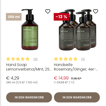
-13 %
250 ml
(3)
(1)
Hand Soap
Handseife
Durchschnittliche Bewertung von 5 von 5 Sternen
Durchschnittliche Bewertung
Lemonverbena/Mint, 250
Rosemary/Ginger, 4er-
ml
Set
€ 4,29
€ 14,99
17,16 €*
250 ml
(1,72 €* / 100 ml)
1 l
(14,99 €* / 1 l)
IN DEN WARENKORB
IN DEN WARENKORB