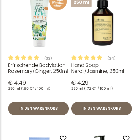
250 ml
(33)
(34)
Erfrischende Bodylotion
Hand Soap
Durchschnittliche Bewertung von 4.94 von 5 Sternen
Durchschnittliche Bewertung
Rosemary/Ginger, 250ml
Neroli/Jasmine, 250ml
€ 4,49
€ 4,29
250 ml
(1,80 €* / 100 ml)
250 ml
(1,72 €* / 100 ml)
IN DEN WARENKORB
IN DEN WARENKORB