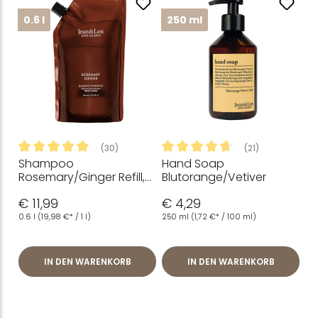
0.6 l
250 ml
(30)
(21)
Shampoo
Hand Soap
Durchschnittliche Bewertung von 4.98 von 5 Sternen
Durchschnittliche Bewertung
Rosemary/Ginger Refill,
Blutorange/Vetiver
600 ml
€ 11,99
€ 4,29
0.6 l
(19,98 €* / 1 l)
250 ml
(1,72 €* / 100 ml)
IN DEN WARENKORB
IN DEN WARENKORB