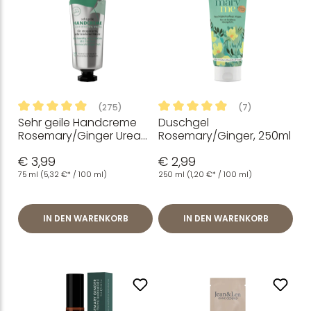
(275)
(7)
Sehr geile Handcreme
Duschgel
Durchschnittliche Bewertung von 4.92 von 5 Sternen
Durchschnittliche Bewertung
Rosemary/Ginger Urea
Rosemary/Ginger, 250ml
für trockene und rissige
€ 3,99
€ 2,99
Hände
75 ml
(5,32 €* / 100 ml)
250 ml
(1,20 €* / 100 ml)
IN DEN WARENKORB
IN DEN WARENKORB