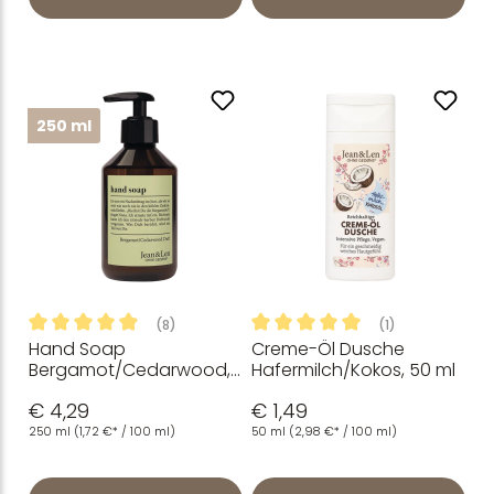
250 ml
(8)
(1)
Hand Soap
Creme-Öl Dusche
Durchschnittliche Bewertung von 4.88 von 5 Sternen
Durchschnittliche Bewertung
Bergamot/Cedarwood,
Hafermilch/Kokos, 50 ml
250 ml
€ 4,29
€ 1,49
250 ml
(1,72 €* / 100 ml)
50 ml
(2,98 €* / 100 ml)