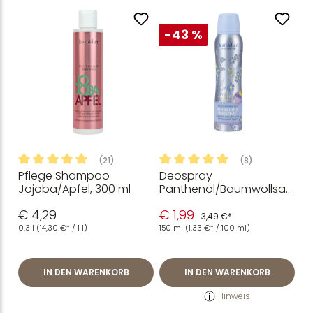
-43 %
(21)
(8)
Pflege Shampoo
Deospray
Durchschnittliche Bewertung von 4.98 von 5 Sternen
Durchschnittliche Bewertung
Jojoba/Apfel, 300 ml
Panthenol/Baumwollsaa
töl, 150 ml
€ 4,29
€ 1,99
3,49 €*
0.3 l
(14,30 €* / 1 l)
150 ml
(1,33 €* / 100 ml)
IN DEN WARENKORB
IN DEN WARENKORB
Hinweis