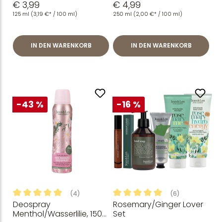
€ 3,99
€ 4,99
125 ml
(3,19 €* / 100 ml)
250 ml
(2,00 €* / 100 ml)
IN DEN WARENKORB
IN DEN WARENKORB
-43 %
-16 %
(4)
(6)
Deospray
Rosemary/Ginger Lover
Durchschnittliche Bewertung von 5 von 5 Sternen
Durchschnittliche Bewertung
Menthol/Wasserlilie, 150
Set