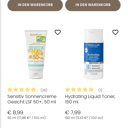
IN DEN WARENKORB
IN DEN WARENKORB
(28)
(1)
Sensitiv Sonnencreme
Hydrating Liquid Toner,
Durchschnittliche Bewertung von 4.98 von 5 Sternen
Durchschnittliche Bewertung
Gesicht LSF 50+, 50 ml
150 ml
€ 8,99
€ 7,99
50 ml
(17,98 €* / 100 ml)
150 ml
(5,33 €* / 100 ml)