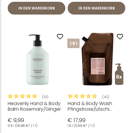
IN DEN WARENKORB
IN DEN WARENKORB
1.5 l
(13)
(41)
Heavenly Hand & Body
Hand & Body Wash
Durchschnittliche Bewertung von 4.96 von 5 Sternen
Durchschnittliche Bewertung
Balm Rosemary/Ginger
Pfingstrose/Litschi
Nachfüllpack 1,5 L
€ 9,99
€ 17,99
0.5 l
(19,98 €* / 1 l)
1.5 l
(11,99 €* / 1 l)