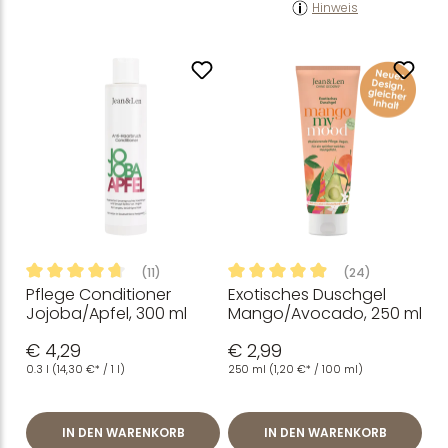
Hinweis
(11)
(24)
Pflege Conditioner
Exotisches Duschgel
Durchschnittliche Bewertung von 4.86 von 5 Sternen
Durchschnittliche Bewertung
Jojoba/Apfel, 300 ml
Mango/Avocado, 250 ml
€ 4,29
€ 2,99
0.3 l
(14,30 €* / 1 l)
250 ml
(1,20 €* / 100 ml)
IN DEN WARENKORB
IN DEN WARENKORB