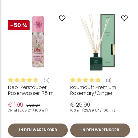
-50 %
(4)
(11)
Deo-Zerstäuber
Raumduft Premium
Durchschnittliche Bewertung von 4.75 von 5 Sternen
Durchschnittliche Bewertung
Rosenwasser, 75 ml
Rosemary/Ginger
€ 1,99
€ 29,99
3,99 €*
75 ml
(2,65 €* / 100 ml)
100 ml
(29,99 €* / 100 ml)
IN DEN WARENKORB
IN DEN WARENKORB