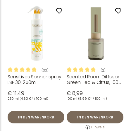
(33)
(2)
Sensitives Sonnenspray
Scented Room Diffusor
Durchschnittliche Bewertung von 4.94 von 5 Sternen
Durchschnittliche Bewertung
LSF 30, 250ml
Green Tea & Citrus, 100
ml
€ 11,49
€ 8,99
250 ml
(4,60 €* / 100 ml)
100 ml
(8,99 €* / 100 ml)
IN DEN WARENKORB
IN DEN WARENKORB
Hinweis