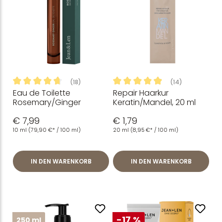
(18)
(14)
Eau de Toilette
Repair Haarkur
Durchschnittliche Bewertung von 4.81 von 5 Sternen
Durchschnittliche Bewertung
Rosemary/Ginger
Keratin/Mandel, 20 ml
€ 7,99
€ 1,79
10 ml
(79,90 €* / 100 ml)
20 ml
(8,95 €* / 100 ml)
IN DEN WARENKORB
IN DEN WARENKORB
-17 %
250 ml