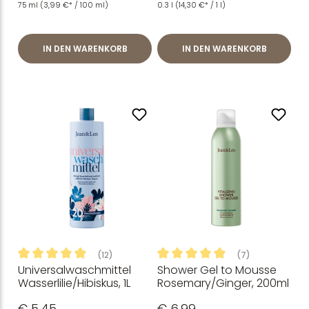
Baumwolle & Sheabutter
75 ml
(3,99 €* / 100 ml)
0.3 l
(14,30 €* / 1 l)
IN DEN WARENKORB
IN DEN WARENKORB
(12)
(7)
Universalwaschmittel
Shower Gel to Mousse
Durchschnittliche Bewertung von 4.96 von 5 Sternen
Durchschnittliche Bewertung
Wasserlilie/Hibiskus, 1L
Rosemary/Ginger, 200ml
€ 5,45
€ 6,99