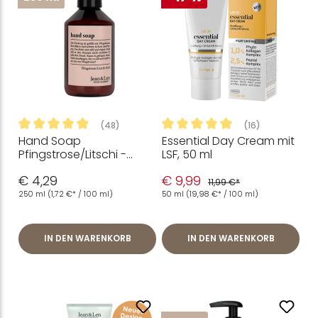
(48)
(16)
Hand Soap
Essential Day Cream mit
Durchschnittliche Bewertung von 4.96 von 5 Sternen
Durchschnittliche Bewertung
Pfingstrose/Litschi -
LSF, 50 ml
Flüssigseife
€ 4,29
€ 9,99
11,99 €*
250 ml
(1,72 €* / 100 ml)
50 ml
(19,98 €* / 100 ml)
IN DEN WARENKORB
IN DEN WARENKORB