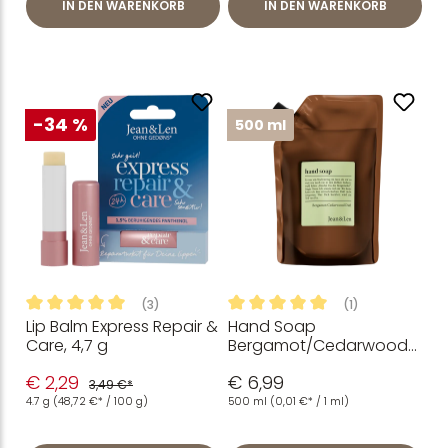
IN DEN WARENKORB
IN DEN WARENKORB
-34 %
500 ml
(3)
(1)
Lip Balm Express Repair &
Hand Soap
Durchschnittliche Bewertung von 5 von 5 Sternen
Durchschnittliche Bewertung
Care, 4,7 g
Bergamot/Cedarwood
Nachfüllpack, 500 ml
€ 2,29
€ 6,99
3,49 €*
4.7 g
(48,72 €* / 100 g)
500 ml
(0,01 €* / 1 ml)