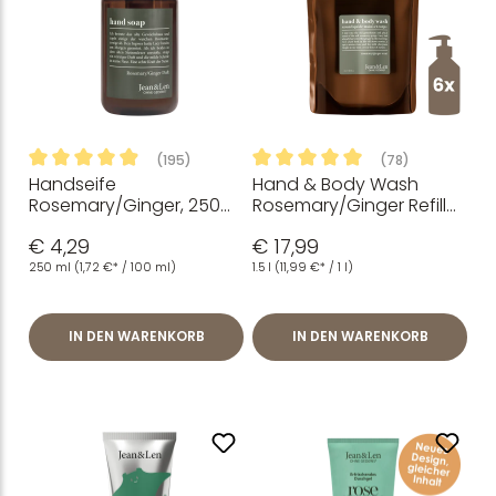
(195)
(78)
Handseife
Hand & Body Wash
Durchschnittliche Bewertung von 4.93 von 5 Sternen
Durchschnittliche Bewertung
Rosemary/Ginger, 250
Rosemary/Ginger Refill
ml
INT, 1,5 L
€ 4,29
€ 17,99
250 ml
(1,72 €* / 100 ml)
1.5 l
(11,99 €* / 1 l)
IN DEN WARENKORB
IN DEN WARENKORB