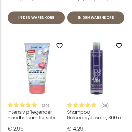
IN DEN WARENKORB
IN DEN WARENKORB
(30)
(26)
Intensiv pflegender
Shampoo
Durchschnittliche Bewertung von 4.98 von 5 Sternen
Durchschnittliche Bewertung
Handbalsam für sehr
Holunder/Jasmin, 300 ml
trockene Hände -
€ 2,99
€ 4,29
Handpflege mit