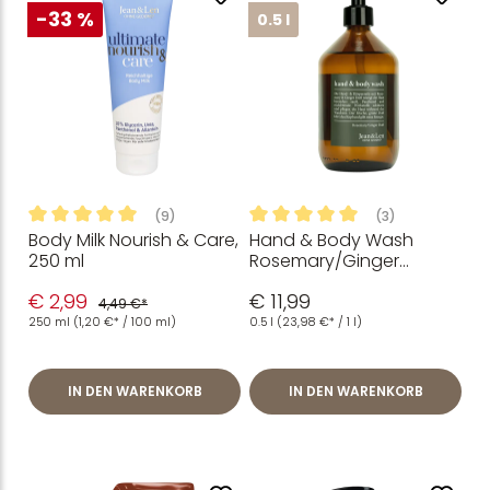
-33 %
0.5 l
(9)
(3)
Body Milk Nourish & Care,
Hand & Body Wash
Durchschnittliche Bewertung von 5 von 5 Sternen
Durchschnittliche Bewertung
250 ml
Rosemary/Ginger
Glasflasche, 500 ml
€ 2,99
€ 11,99
4,49 €*
250 ml
(1,20 €* / 100 ml)
0.5 l
(23,98 €* / 1 l)
IN DEN WARENKORB
IN DEN WARENKORB