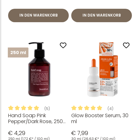
IN DEN WARENKORB
IN DEN WARENKORB
250 ml
(5)
(4)
Hand Soap Pink
Glow Booster Serum, 30
Durchschnittliche Bewertung von 5 von 5 Sternen
Durchschnittliche Bewertung
Pepper/Dark Rose, 250
ml
ml
€ 4,29
€ 7,99
250 ml
(1,72 €* / 100 ml)
30 ml
(26,63 €* / 100 ml)