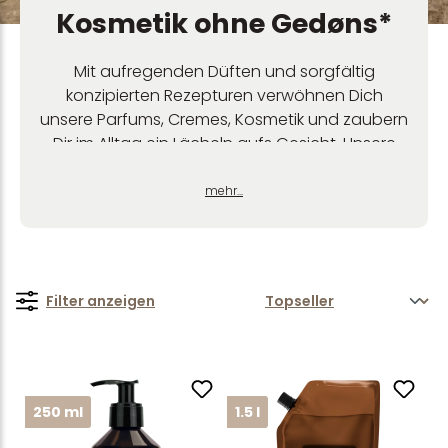
Kosmetik ohne Gedøns*
Mit aufregenden Düften und sorgfältig
konzipierten Rezepturen verwöhnen Dich
unsere Parfums, Cremes, Kosmetik und zaubern
Dir im Alltag ein Lächeln aufs Gesicht. Unsere
simplen, aber genialen Home- und
Lifestyleprodukte bringen die ohne Gedøns*
mehr...
Philosophie aus Deinem Badezimmer in Dein
ganzes Zuhause.
nfrei
Filter anzeigen
250 ml
1.5 l