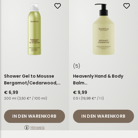
(5)
Shower Gel to Mousse
Heavenly Hand & Body
Bergamot/Cedarwood,
Balm
200 ml
Bergamot/Cedarwood
€ 6,99
€ 9,99
200 ml
(3,50 €* / 100 ml)
0.5 l
(19,98 €* / 1 l)
IN DEN WARENKORB
IN DEN WARENKORB
Hinweis