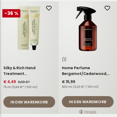
-36 %
(1)
Silky & Rich Hand
Home Perfume
Treatment
Bergamot/Cedarwood,
Bergamot/Cedarwood
500 ml
€ 4,49
€ 15,99
6,99 €*
500 ml
(3,20 €* / 100 ml)
75 ml
(5,99 €* / 100 ml)
IN DEN WARENKORB
IN DEN WARENKORB
Hinweis