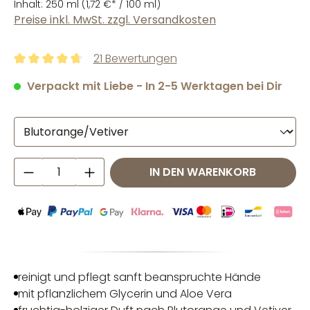
Inhalt:
250 ml
(1,72 €* / 100 ml)
Preise inkl. MwSt. zzgl. Versandkosten
21 Bewertungen
Durchschnittliche Bewertung von 4.76 von 5 Sternen
Verpackt mit Liebe - In 2-5 Werktagen bei Dir
Produkt Anzahl: Gib den gewünschten W
IN DEN WARENKORB
reinigt und pflegt sanft beanspruchte Hände
mit pflanzlichem Glycerin und Aloe Vera