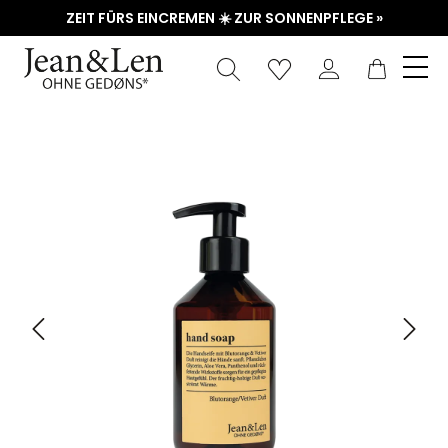
ZEIT FÜRS EINCREMEN ☀️ ZUR SONNENPFLEGE »
Waren
Bildergalerie überspringen