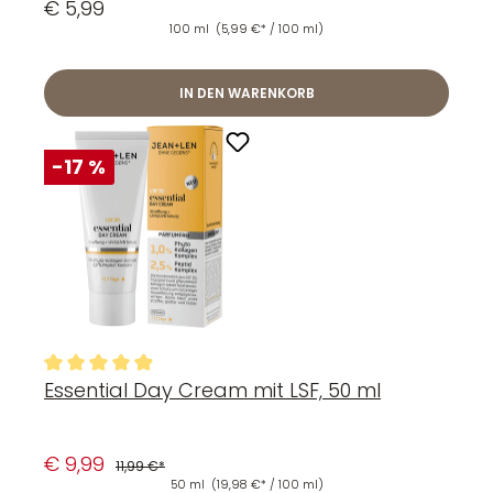
€ 5,99
100 ml
(5,99 €* / 100 ml)
IN DEN WARENKORB
-17 %
Essential Day Cream mit LSF, 50 ml
Durchschnittliche Bewertung von 4.97 von 5 Sternen
€ 9,99
11,99 €*
50 ml
(19,98 €* / 100 ml)