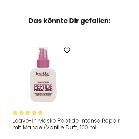
Das könnte Dir gefallen:
Leave-In Maske Peptide Intense Repair
Durchschnittliche Bewertung von 5 von 5 Sternen
mit Mandel/Vanille Duft, 100 ml