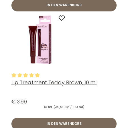
IN DEN WARENKORB
Lip Treatment Teddy Brown, 10 ml
Durchschnittliche Bewertung von 5 von 5 Sternen
€ 3,99
10 ml
(39,90 €* / 100 ml)
IN DEN WARENKORB