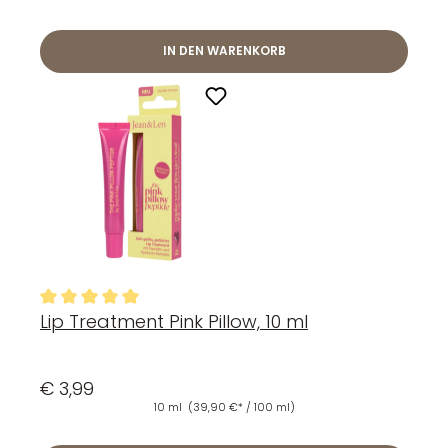
IN DEN WARENKORB
Lip Treatment Pink Pillow, 10 ml
Durchschnittliche Bewertung von 5 von 5 Sternen
€ 3,99
10 ml
(39,90 €* / 100 ml)