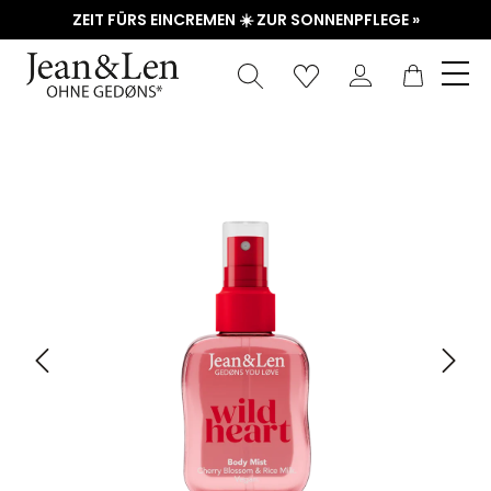
ZEIT FÜRS EINCREMEN ☀️ ZUR SONNENPFLEGE »
Waren
Bildergalerie überspringen