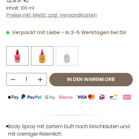
Inhalt:
100 ml
Preise inkl. MwSt. zzgl. Versandkosten
Verpackt mit Liebe - In 2-5 Werktagen bei Dir
Produkt Anzahl: Gib den gewünschten W
IN DEN WARENKORB
Body Spray mit zartem Duft nach Kirschblüten und
mit cremiger Reismilch