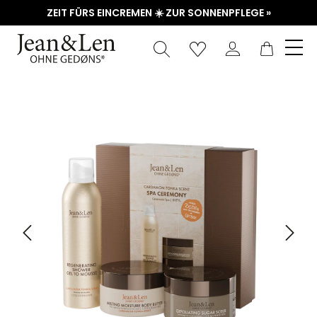
ZEIT FÜRS EINCREMEN ☀️ ZUR SONNENPFLEGE »
Waren
Bildergalerie überspringen