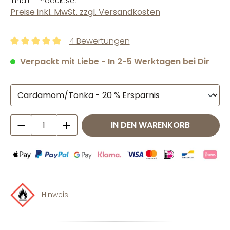
Inhalt:
1 Produktset
Preise inkl. MwSt. zzgl. Versandkosten
4 Bewertungen
Durchschnittliche Bewertung von 5 von 5 Sternen
Verpackt mit Liebe - In 2-5 Werktagen bei Dir
Produkt Anzahl: Gib den gewünschten W
IN DEN WARENKORB
Hinweis