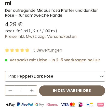
ml
Der aufregende Mix aus rosa Pfeffer und dunkler
Rose – für samtweiche Hände
4,29 €
Inhalt:
250 ml
(1,72 €* / 100 ml)
Preise inkl. MwSt. zzgl. Versandkosten
5 Bewertungen
Durchschnittliche Bewertung von 5 von 5 Sternen
Verpackt mit Liebe - In 2-5 Werktagen bei Dir
Produkt Anzahl: Gib den gewünschten W
IN DEN WARENKORB