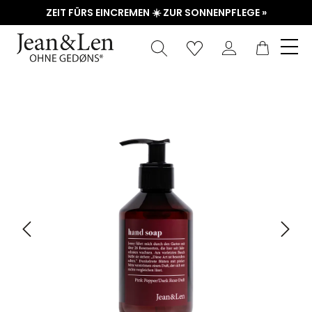
ZEIT FÜRS EINCREMEN ☀️ ZUR SONNENPFLEGE »
Waren
Bildergalerie überspringen