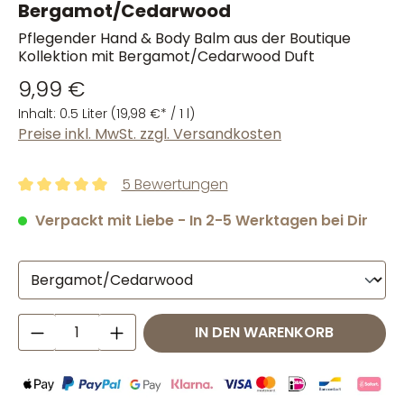
Bergamot/Cedarwood
Pflegender Hand & Body Balm aus der Boutique
Kollektion mit Bergamot/Cedarwood Duft
9,99 €
Inhalt:
0.5 Liter
(19,98 €* / 1 l)
Preise inkl. MwSt. zzgl. Versandkosten
5 Bewertungen
Durchschnittliche Bewertung von 5 von 5 Sternen
Verpackt mit Liebe - In 2-5 Werktagen bei Dir
Produkt Anzahl: Gib den gewünschten W
IN DEN WARENKORB