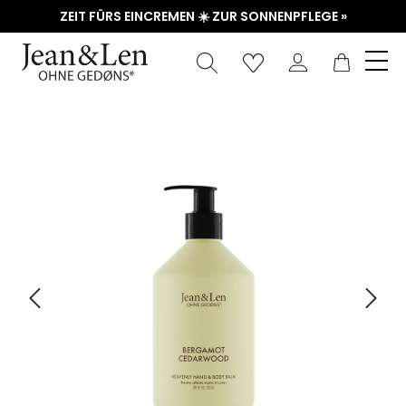
ZEIT FÜRS EINCREMEN ☀️ ZUR SONNENPFLEGE »
Waren
Bildergalerie überspringen