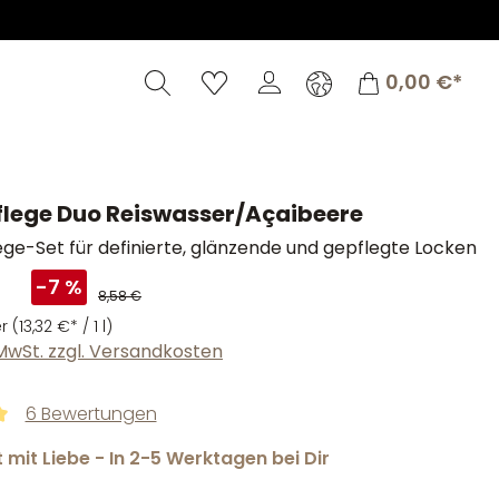
Warenkorb
0,00 €*
lege Duo Reiswasser/Açaibeere
ge-Set für definierte, glänzende und gepflegte Locken
-7 %
8,58 €
er
(13,32 €* / 1 l)
. MwSt. zzgl. Versandkosten
6 Bewertungen
tliche Bewertung von 5 von 5 Sternen
mit Liebe - In 2-5 Werktagen bei Dir