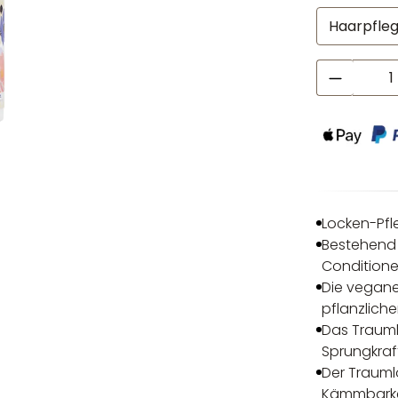
Produkt
Locken-Pfl
Bestehend
Conditione
Die vegane
pflanzlich
Das Trauml
Sprungkraf
Der Trauml
Kämmbarkei