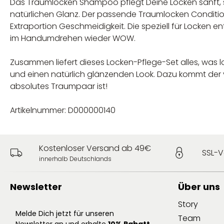
Das Traumlocken Shampoo pflegt Deine Locken sanft, sch
natürlichen Glanz. Der passende Traumlocken Conditio
Extraportion Geschmeidigkeit. Die speziell für Locken 
im Handumdrehen wieder WOW.
Zusammen liefert dieses Locken-Pflege-Set alles, was 
und einen natürlich glänzenden Look. Dazu kommt der ve
absolutes Traumpaar ist!
Artikelnummer: D000000140
Kostenloser Versand ab 49€
SSL-V
innerhalb Deutschlands
Newsletter
Über uns
Story
Melde Dich jetzt für unseren
Team
Newsletter an und erhalte
10% Rabatt