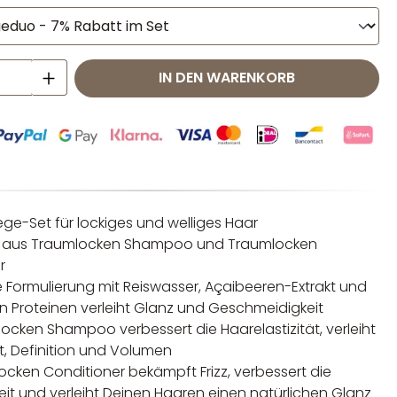
 Anzahl: Gib den gewünschten Wert ei
IN DEN WARENKORB
ege-Set für lockiges und welliges Haar
 aus Traumlocken Shampoo und Traumlocken
r
 Formulierung mit Reiswasser, Açaibeeren-Extrakt und
en Proteinen verleiht Glanz und Geschmeidigkeit
ocken Shampoo verbessert die Haarelastizität, verleiht
t, Definition und Volumen
ocken Conditioner bekämpft Frizz, verbessert die
t und verleiht Deinen Haaren einen natürlichen Glanz