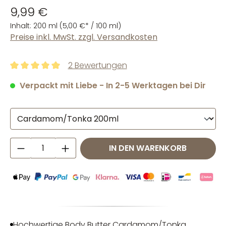
9,99 €
Inhalt:
200 ml
(5,00 €* / 100 ml)
Preise inkl. MwSt. zzgl. Versandkosten
2 Bewertungen
Durchschnittliche Bewertung von 5 von 5 Sternen
Verpackt mit Liebe - In 2-5 Werktagen bei Dir
Produkt Anzahl: Gib den gewünschten W
IN DEN WARENKORB
Hochwertige Body Butter Cardamom/Tonka