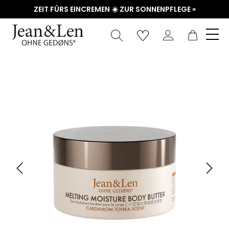
ZEIT FÜRS EINCREMEN ☀️ ZUR SONNENPFLEGE »
Waren
Bildergalerie überspringen