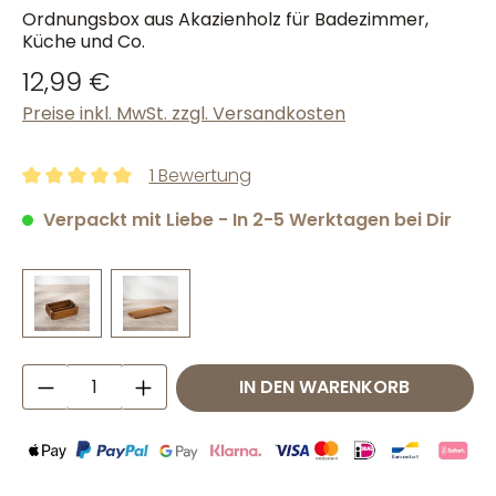
Ordnungsbox aus Akazienholz für Badezimmer,
Küche und Co.
12,99 €
Preise inkl. MwSt. zzgl. Versandkosten
1 Bewertung
Durchschnittliche Bewertung von 5 von 5 Sternen
Verpackt mit Liebe - In 2-5 Werktagen bei Dir
Produkt Anzahl: Gib den gewünschten W
IN DEN WARENKORB