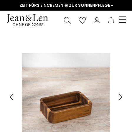
ZEIT FÜRS EINCREMEN ☀️ ZUR SONNENPFLEGE »
Waren
Bildergalerie überspringen