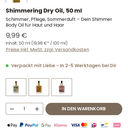
Shimmering Dry Oil, 50 ml
Schimmer, Pflege, Sommerduft – Dein Shimmer
Body Oil für Haut und Haar
9,99 €
Inhalt:
50 ml
(19,98 €* / 100 ml)
Preise inkl. MwSt. zzgl. Versandkosten
Verpackt mit Liebe - In 2-5 Werktagen bei Dir
Produkt Anzahl: Gib den gewünschten W
IN DEN WARENKORB