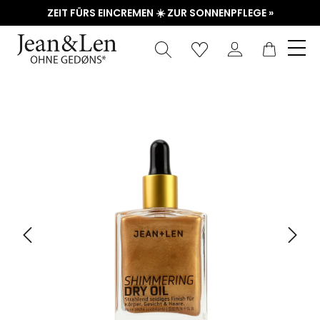
ZEIT FÜRS EINCREMEN ☀️ ZUR SONNENPFLEGE »
Waren
Bildergalerie überspringen