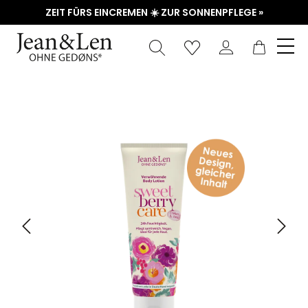
ZEIT FÜRS EINCREMEN ☀️ ZUR SONNENPFLEGE »
Waren
Bildergalerie überspringen