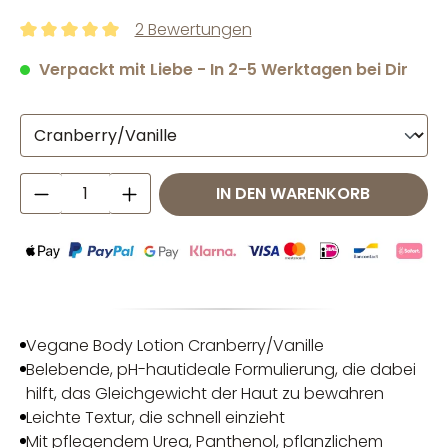
2 Bewertungen
Durchschnittliche Bewertung von 5 von 5 Sternen
Verpackt mit Liebe - In 2-5 Werktagen bei Dir
Produkt Anzahl: Gib den gewünschten W
IN DEN WARENKORB
Vegane Body Lotion Cranberry/Vanille
Belebende, pH-hautideale Formulierung, die dabei
hilft, das Gleichgewicht der Haut zu bewahren
Leichte Textur, die schnell einzieht
Mit pflegendem Urea, Panthenol, pflanzlichem