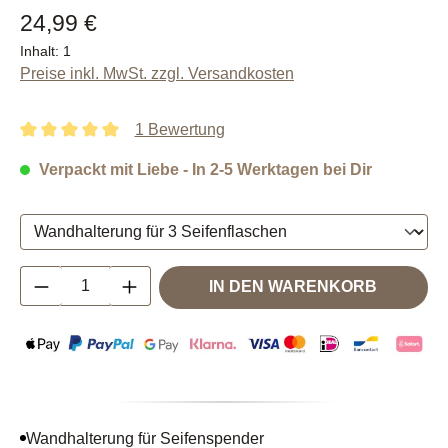
24,99 €
Inhalt:
1
Preise inkl. MwSt. zzgl. Versandkosten
1 Bewertung
Durchschnittliche Bewertung von 5 von 5 Sternen
Verpackt mit Liebe - In 2-5 Werktagen bei Dir
Produkt Anzahl: Gib den gewünschten Wert e
IN DEN WARENKORB
Wandhalterung für Seifenspender