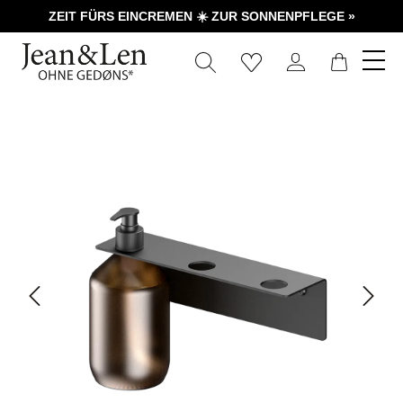
ZEIT FÜRS EINCREMEN ☀️ ZUR SONNENPFLEGE »
Warenk
Bildergalerie überspringen