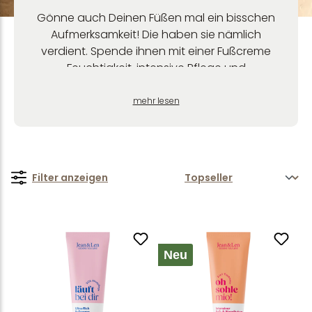
Gönne auch Deinen Füßen mal ein bisschen
Aufmerksamkeit! Die haben sie nämlich
verdient. Spende ihnen mit einer Fußcreme
Feuchtigkeit, intensive Pflege und
Geschmeidigkeit. Für gepflegte Füße auf Schritt
und Tritt.
mehr lesen
Filter anzeigen
Neu