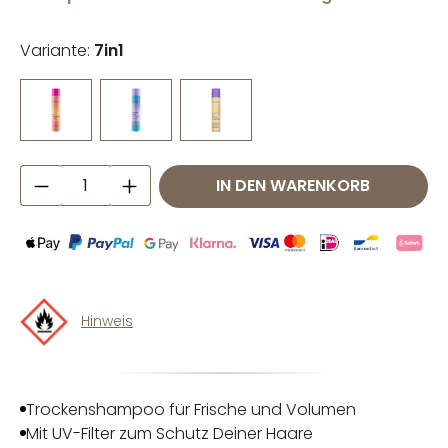
Variante:
7in1
Produkt Anzahl: Gib den gewünschten W
IN DEN WARENKORB
Hinweis
Trockenshampoo für Frische und Volumen
Mit UV-Filter zum Schutz Deiner Haare