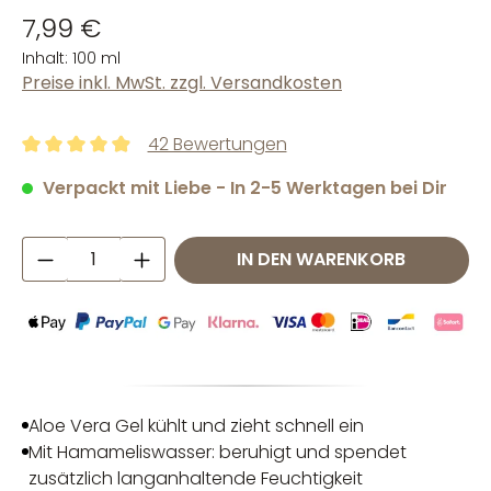
7,99 €
Inhalt:
100 ml
Preise inkl. MwSt. zzgl. Versandkosten
42 Bewertungen
Durchschnittliche Bewertung von 4.93 von 5 Sternen
Verpackt mit Liebe - In 2-5 Werktagen bei Dir
Produkt Anzahl: Gib den gewünschten W
IN DEN WARENKORB
Aloe Vera Gel kühlt und zieht schnell ein
Mit Hamameliswasser: beruhigt und spendet
zusätzlich langanhaltende Feuchtigkeit