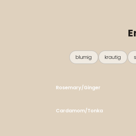
E
blumig
krautig
Rosemary/Ginger
Cardamom/Tonka