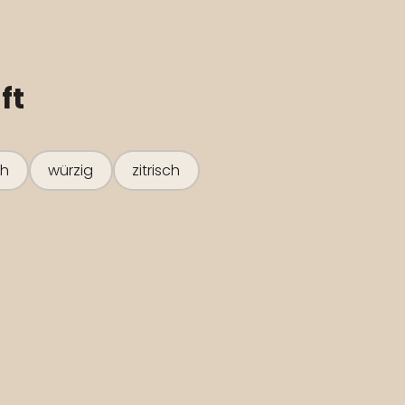
ft
ch
würzig
zitrisch