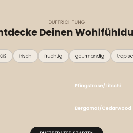
DUFTRICHTUNG
ntdecke Deinen
Wohlfühldu
süß
frisch
fruchtig
gourmandig
tropis
Pfingstrose/Litschi
Bergamot/Cedarwood