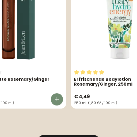
ette Rosemary/Ginger
Erfrischende Bodylotion
tliche Bewertung von 4.81 von 5 Sternen
Durchschnittliche Bewertu
Rosemary/Ginger, 250ml
€ 4,49
/ 100 ml)
250 ml
(1,80 €* / 100 ml)