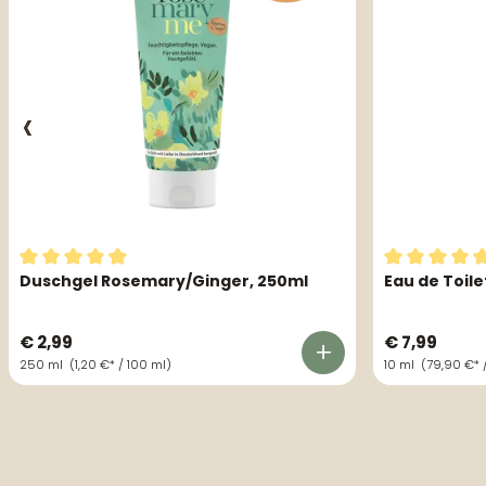
Duschgel Rosemary/Ginger, 250ml
Eau de Toil
Durchschnittliche Bewertung von 4.93 von 5 Sternen
Durchschnit
€ 2,99
€ 7,99
250 ml
(1,20 €* / 100 ml)
10 ml
(79,90 €* 