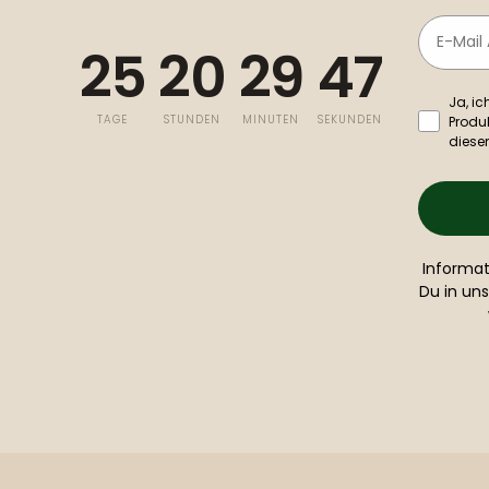
Email
25
20
29
46
Ja, i
TAGE
STUNDEN
MINUTEN
SEKUNDEN
Produ
diese
Informat
Du in un