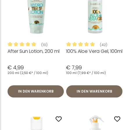
(10)
(42)
After Sun Lotion, 200 ml
100% Aloe Vera Gel, 100ml
Durchschnittliche Bewertung von 5 von 5 Sternen
Durchschnittliche Bewertung
€ 4,99
€ 7,99
200 ml
(2,50 €* / 100 ml)
100 ml
(7,99 €* / 100 ml)
IN DEN WARENKORB
IN DEN WARENKORB