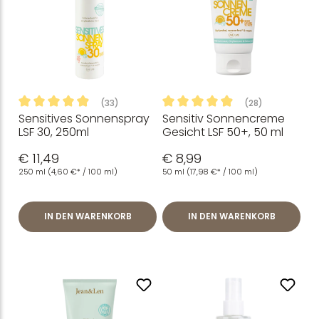
(33)
(28)
Sensitives Sonnenspray
Sensitiv Sonnencreme
Durchschnittliche Bewertung von 4.94 von 5 Sternen
Durchschnittliche Bewertung
LSF 30, 250ml
Gesicht LSF 50+, 50 ml
€ 11,49
€ 8,99
250 ml
(4,60 €* / 100 ml)
50 ml
(17,98 €* / 100 ml)
IN DEN WARENKORB
IN DEN WARENKORB