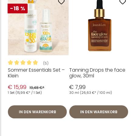
-18 %
(5)
Sommer Essentials Set –
Tanning Drops the face
Durchschnittliche Bewertung von 4.9 von 5 Sternen
Klein
glow, 30ml
€ 15,99
€ 7,99
19,48 €*
1 Set
(15,99 €* / 1 Set)
30 ml
(26,63 €* / 100 ml)
IN DEN WARENKORB
IN DEN WARENKORB