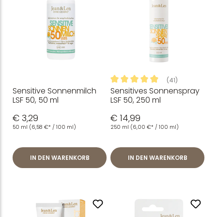
(41)
Sensitive Sonnenmilch
Sensitives Sonnenspray
Durchschnittliche Bewertung
LSF 50, 50 ml
LSF 50, 250 ml
€ 3,29
€ 14,99
50 ml
(6,58 €* / 100 ml)
250 ml
(6,00 €* / 100 ml)
IN DEN WARENKORB
IN DEN WARENKORB