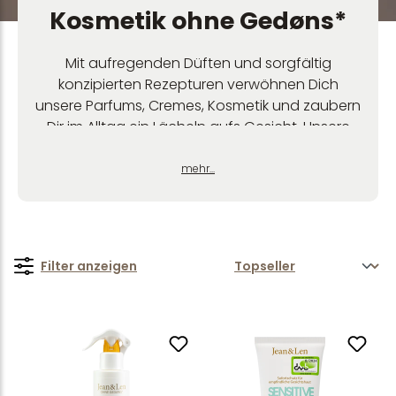
Kosmetik ohne Gedøns*
Mit aufregenden Düften und sorgfältig
konzipierten Rezepturen verwöhnen Dich
unsere Parfums, Cremes, Kosmetik und zaubern
Dir im Alltag ein Lächeln aufs Gesicht. Unsere
simplen, aber genialen Home- und
Lifestyleprodukte bringen die ohne Gedøns*
mehr...
Philosophie aus Deinem Badezimmer in Dein
ganzes Zuhause.
Filter anzeigen