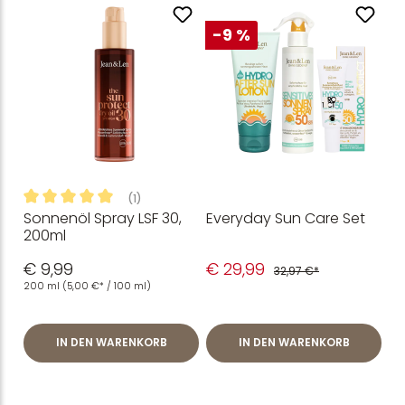
-9 %
(1)
Sonnenöl Spray LSF 30,
Everyday Sun Care Set
Durchschnittliche Bewertung von 5 von 5 Sternen
200ml
€ 9,99
€ 29,99
32,97 €*
200 ml
(5,00 €* / 100 ml)
IN DEN WARENKORB
IN DEN WARENKORB