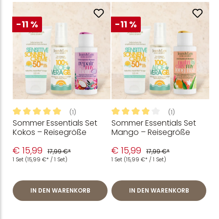
-11 %
-11 %
(1)
(1)
Sommer Essentials Set
Sommer Essentials Set
Durchschnittliche Bewertung von 5 von 5 Sternen
Durchschnittliche Bewertung
Kokos – Reisegröße
Mango – Reisegröße
€ 15,99
€ 15,99
17,99 €*
17,99 €*
1 Set
(15,99 €* / 1 Set)
1 Set
(15,99 €* / 1 Set)
IN DEN WARENKORB
IN DEN WARENKORB