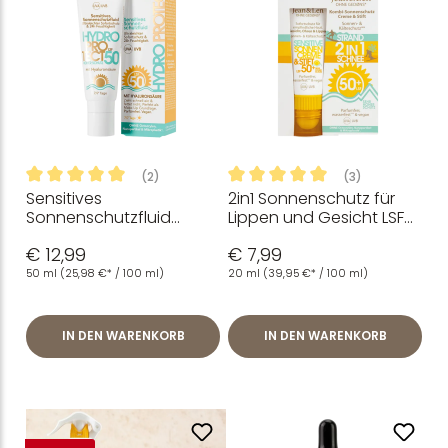
(2)
(3)
Sensitives
2in1 Sonnenschutz für
Durchschnittliche Bewertung von 5 von 5 Sternen
Durchschnittliche Bewertung
Sonnenschutzfluid
Lippen und Gesicht LSF
Hydro LSF 50, 50 ml
50+, 20ml + 3g
€ 12,99
€ 7,99
50 ml
(25,98 €* / 100 ml)
20 ml
(39,95 €* / 100 ml)
IN DEN WARENKORB
IN DEN WARENKORB