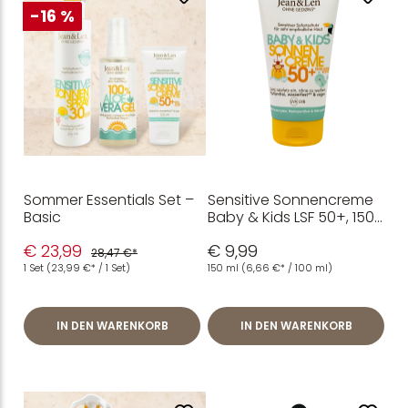
-16 %
Sommer Essentials Set –
Sensitive Sonnencreme
Basic
Baby & Kids LSF 50+, 150
ml
€ 23,99
€ 9,99
28,47 €*
1 Set
(23,99 €* / 1 Set)
150 ml
(6,66 €* / 100 ml)
IN DEN WARENKORB
IN DEN WARENKORB