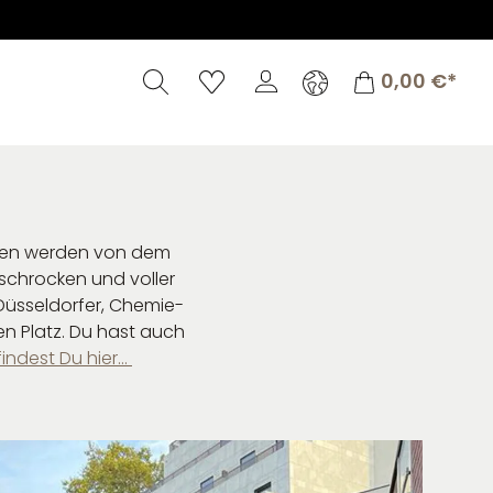
Warenkorb
0,00 €*
eben werden von dem
schrocken und voller
, Düsseldorfer, Chemie-
en Platz. Du hast auch
findest Du hier…