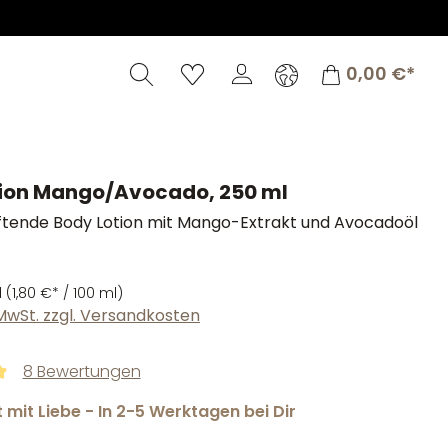
Warenkorb
0,00 €*
tion Mango/Avocado, 250 ml
ftende Body Lotion mit Mango-Extrakt und Avocadoöl
l
(1,80 €* / 100 ml)
. MwSt. zzgl. Versandkosten
8 Bewertungen
tliche Bewertung von 4.94 von 5 Sternen
mit Liebe - In 2-5 Werktagen bei Dir