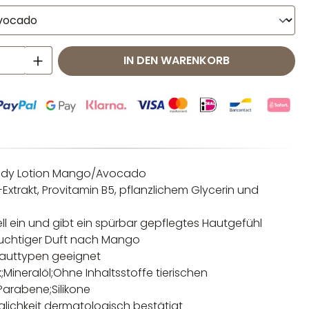
 Anzahl: Gib den gewünschten Wert ei
IN DEN WARENKORB
dy Lotion Mango/Avocado
Extrakt, Provitamin B5, pflanzlichem Glycerin und
l
ll ein und gibt ein spürbar gepflegtes Hautgefühl
ruchtiger Duft nach Mango
Hauttypen geeignet
k;Mineralöl;Ohne Inhaltsstoffe tierischen
Parabene;Silikone
glichkeit dermatologisch bestätigt