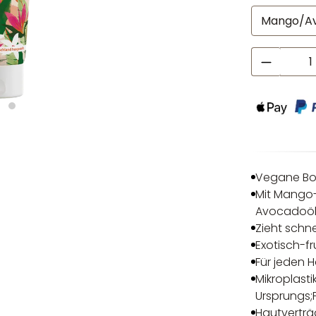
Produkt
Vegane Bo
Mit Mango-
Avocadoö
Zieht schne
Exotisch-f
Für jeden 
Mikroplasti
Ursprungs;
Hautverträ