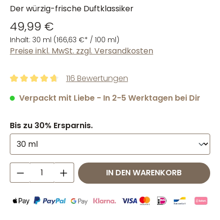
Der würzig-frische Duftklassiker
49,99 €
Inhalt:
30 ml
(166,63 €* / 100 ml)
Preise inkl. MwSt. zzgl. Versandkosten
116 Bewertungen
Durchschnittliche Bewertung von 4.81 von 5 Sternen
Verpackt mit Liebe - In 2-5 Werktagen bei Dir
Bis zu 30% Ersparnis.
Produkt Anzahl: Gib den gewünschten W
IN DEN WARENKORB