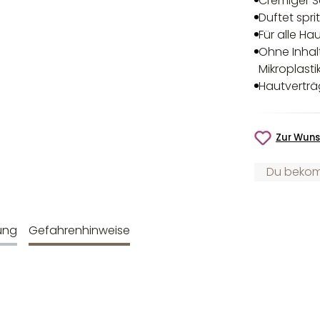
Cremiger S
Duftet spr
Für alle Ha
Ohne Inhalt
Mikroplasti
Hautverträ
Zur Wuns
Du bekomm
ung
Gefahrenhinweise