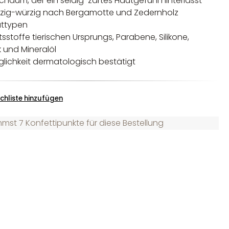
chaum, der ein seidig-zartes Hautgefühl hinterlässt
itzig-würzig nach Bergamotte und Zedernholz
uttypen
sstoffe tierischen Ursprungs, Parabene, Silikone,
k und Mineralöl
glichkeit dermatologisch bestätigt
chliste hinzufügen
st 7 Konfettipunkte für diese Bestellung