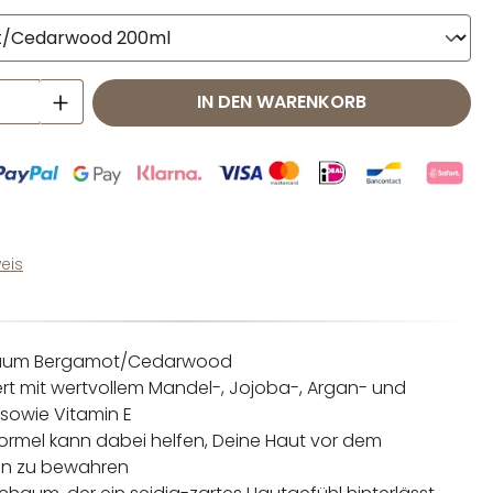
 Anzahl: Gib den gewünschten Wert ei
IN DEN WARENKORB
eis
aum Bergamot/Cedarwood
rt mit wertvollem Mandel-, Jojoba-, Argan- und
sowie Vitamin E
formel kann dabei helfen, Deine Haut vor dem
en zu bewahren