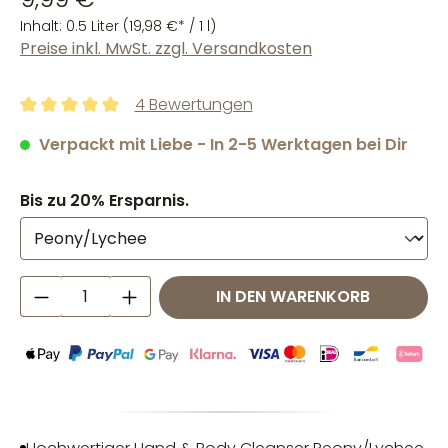
Inhalt:
0.5 Liter
(19,98 €* / 1 l)
Preise inkl. MwSt. zzgl. Versandkosten
4 Bewertungen
Durchschnittliche Bewertung von 5 von 5 Sternen
Verpackt mit Liebe - In 2-5 Werktagen bei Dir
Bis zu 20% Ersparnis.
Produkt Anzahl: Gib den gewünschten W
IN DEN WARENKORB