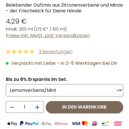
Belebender Duftmix aus Zitronenverbene und Minze
– der Frischekick für Deine Hände
4,29 €
Inhalt:
250 ml
(1,72 €* / 100 ml)
Preise inkl. MwSt. zzgl. Versandkosten
3 Bewertungen
Durchschnittliche Bewertung von 5 von 5 Sternen
Verpackt mit Liebe - In 2-5 Werktagen bei Dir
Bis zu 9% Ersparnis im Set.
Produkt Anzahl: Gib den gewünschten W
IN DEN WARENKORB