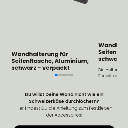
Wandhalte
Seifenfla
Wandhalterung für
schwarz -
Seifenflasche, Aluminium,
schwarz - verpackt
Die Halterung f
Perfekt geeign
Die Halterung für Deine Lieblingsseife.
Handcreme ne
Passend für alle in der Drogerie
Waschbecken z
erhältlichen Modelle!
Duschgel und 
Du willst Deine Wand nicht wie ein
mehr auf dem 
Schweizerkäse durchlöchern?
Hier findest Du die Anleitung zum Festkleben
der Accessoires: