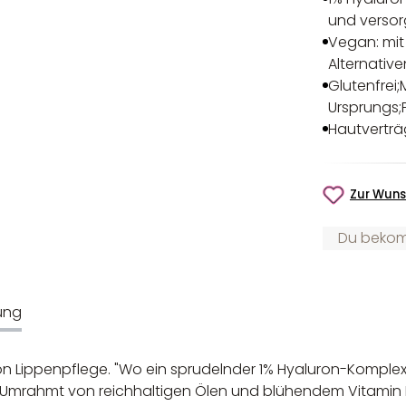
und versorg
Vegan: mit
Alternativ
Glutenfrei;
Ursprungs;
Hautverträ
Zur Wuns
Du bekomm
ung
 Lippenpflege. "Wo ein sprudelnder 1% Hyaluron-Komplex au
 Umrahmt von reichhaltigen Ölen und blühendem Vitamin E wi