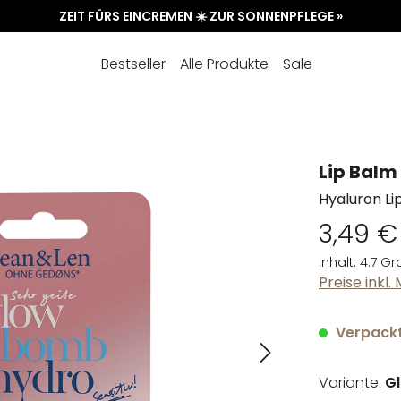
ZEIT FÜRS EINCREMEN ☀️ ZUR SONNENPFLEGE »
Bestseller
Alle Produkte
Sale
Lip Balm
Hyaluron L
3,49 €
Inhalt:
4.7 
Preise inkl
Verpackt 
Variante:
G