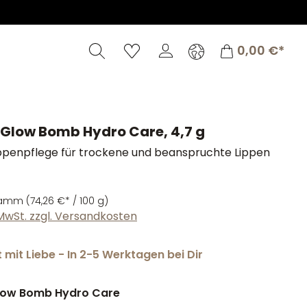
Warenkorb
0,00 €*
 Glow Bomb Hydro Care, 4,7 g
ippenpflege für trockene und beanspruchte Lippen
Gramm
(74,26 €* / 100 g)
. MwSt. zzgl. Versandkosten
mit Liebe - In 2-5 Werktagen bei Dir
low Bomb Hydro Care