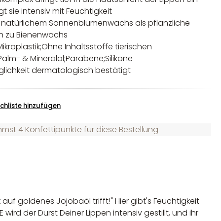
t sie intensiv mit Feuchtigkeit
 natürlichem Sonnenblumenwachs als pflanzliche
en zu Bienenwachs
Mikroplastik;Ohne Inhaltsstoffe tierischen
Palm- & Mineralöl;Parabene;Silikone
glichkeit dermatologisch bestätigt
chliste hinzufügen
st 4 Konfettipunkte für diese Bestellung
f goldenes Jojobaöl trifft!" Hier gibt's Feuchtigkeit
rd der Durst Deiner Lippen intensiv gestillt, und ihr