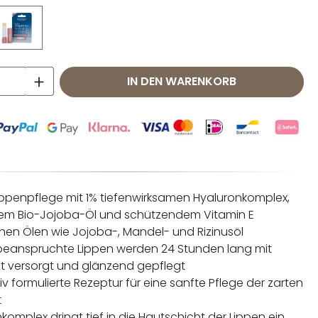
 Anzahl: Gib den gewünschten Wert ei
IN DEN WARENKORB
ippenpflege mit 1% tiefenwirksamen Hyaluronkomplex,
gem Bio-Jojoba-Öl und schützendem Vitamin E
ichen Ölen wie Jojoba-, Mandel- und Rizinusöl
beanspruchte Lippen werden 24 Stunden lang mit
it versorgt und glänzend gepflegt
tiv formulierte Rezeptur für eine sanfte Pflege der zarten
t
komplex dringt tief in die Hautschicht der Lippen ein