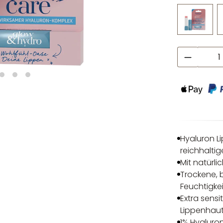
Produkt
Hyaluron L
reichhalti
Mit natürl
Trockene, 
Feuchtigke
Extra sensi
Lippenhau
1% Hyaluron