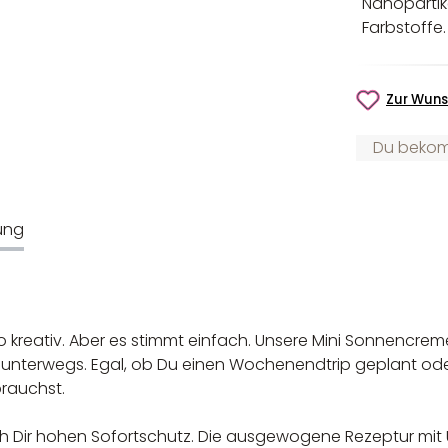
Nanopartike
Farbstoffe
Zur Wuns
Du bekomm
ung
t so kreativ. Aber es stimmt einfach. Unsere Mini Sonnencr
 für unterwegs. Egal, ob Du einen Wochenendtrip geplant o
brauchst.
ch Dir hohen Sofortschutz. Die ausgewogene Rezeptur mit U