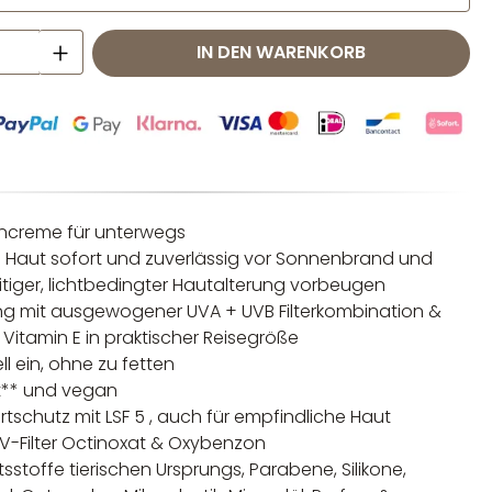
 Anzahl: Gib den gewünschten Wert ei
IN DEN WARENKORB
ncreme für unterwegs
e Haut sofort und zuverlässig vor Sonnenbrand und
itiger, lichtbedingter Hautalterung vorbeugen
ng mit ausgewogener UVA + UVB Filterkombination &
Vitamin E in praktischer Reisegröße
ll ein, ohne zu fetten
t** und vegan
tschutz mit LSF 5 , auch für empfindliche Haut
V-Filter Octinoxat & Oxybenzon
sstoffe tierischen Ursprungs, Parabene, Silikone,