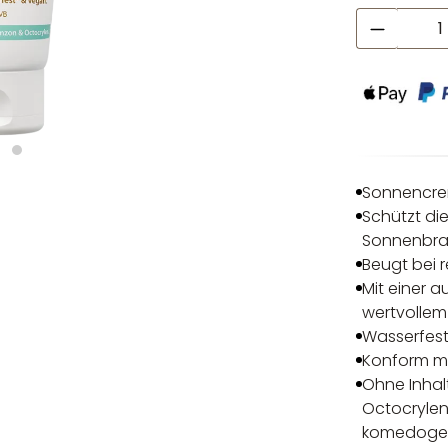
Produkt
Sonnencre
Schützt di
Sonnenbr
Beugt bei 
Mit einer 
wertvollem
Wasserfest
Konform mi
Ohne Inhalt
Octocrylen,
komedogen