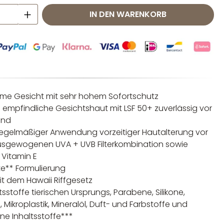
 Anzahl: Gib den gewünschten Wert ei
IN DEN WARENKORB
me Gesicht mit sehr hohem Sofortschutz
e empfindliche Gesichtshaut mit LSF 50+ zuverlässig vor
and
regelmäßiger Anwendung vorzeitiger Hautalterung vor
ausgewogenen UVA + UVB Filterkombination sowie
 Vitamin E
e** Formulierung
t dem Hawaii Riffgesetz
sstoffe tierischen Ursprungs, Parabene, Silikone,
 Mikroplastik, Mineralöl, Duft- und Farbstoffe und
e Inhaltsstoffe***