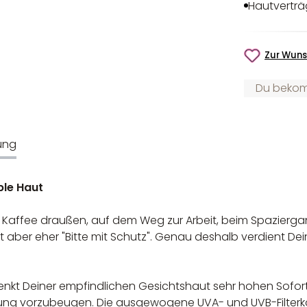
Hautverträ
Zur Wuns
Du bekomm
ung
ble Haut
eim Kaffee draußen, auf dem Weg zur Arbeit, beim Spazier
Haut aber eher "Bitte mit Schutz". Genau deshalb verdient 
enkt Deiner empfindlichen Gesichtshaut sehr hohen Sofor
rung vorzubeugen. Die ausgewogene UVA- und UVB-Filterk