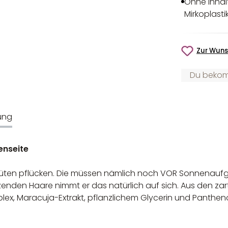
Ohne Inhalt
Mirkoplasti
Zur Wuns
Du bekomm
ung
enseite
-Blüten pflücken. Die müssen nämlich noch VOR Sonnenauf
zenden Haare nimmt er das natürlich auf sich. Aus den za
x, Maracuja-Extrakt, pflanzlichem Glycerin und Panthe