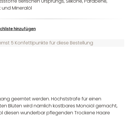
sstoffe tierischen Ursprungs, Silikone, Parabene,
k und Mineralöl
chliste hinzufügen
st 5 Konfettipunkte für diese Bestellung
gang geerntet werden. Höchststrafe für einen
rten Blüten wird nämlich kostbares Monoiöl gemacht,
nol diesen wunderbar pflegenden Trockene Haare