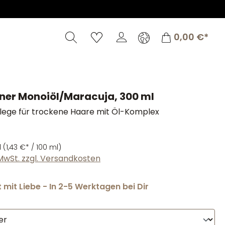
Warenkorb
0,00 €*
ner Monoiöl/Maracuja, 300 ml
flege für trockene Haare mit Öl-Komplex
l
(1,43 €* / 100 ml)
. MwSt. zzgl. Versandkosten
mit Liebe - In 2-5 Werktagen bei Dir