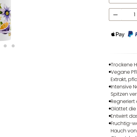
Produkt
Trockene H
Vegane Pfl
Extrakt, p
Intensive N
Spitzen ve
Regneriert
Glättet di
Entwirrt d
Fruchtig-w
Hauch von