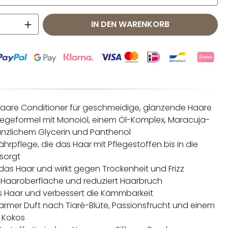
 Anzahl: Gib den gewünschten Wert ei
IN DEN WARENKORB
aare Conditioner für geschmeidige, glänzende Haare
egeformel mit Monoiöl, einem Öl-Komplex, Maracuja-
flanzlichem Glycerin und Panthenol
ährpflege, die das Haar mit Pflegestoffen bis in die
rsorgt
 das Haar und wirkt gegen Trockenheit und Frizz
e Haaroberfläche und reduziert Haarbruch
as Haar und verbessert die Kämmbarkeit
armer Duft nach Tiaré-Blüte, Passionsfrucht und einem
 Kokos