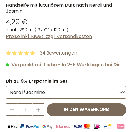
Handseife mit luxuriösem Duft nach Neroli und
Jasmin
4,29 €
Inhalt:
250 ml
(1,72 €* / 100 ml)
Preise inkl. MwSt. zzgl. Versandkosten
34 Bewertungen
Durchschnittliche Bewertung von 4.9 von 5 Sternen
Verpackt mit Liebe - In 2-5 Werktagen bei Dir
Bis zu 9% Ersparnis im Set.
Produkt Anzahl: Gib den gewünschten W
IN DEN WARENKORB