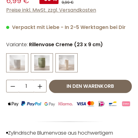
6,99 €
9,99 €
Preise inkl. MwSt. zzgl. Versandkosten
Verpackt mit Liebe - In 2-5 Werktagen bei Dir
Variante:
Rillenvase Creme (23 x 9 cm)
Produkt Anzahl: Gib den gewünschten W
IN DEN WARENKORB
Zylindrische Blumenvase aus hochwertigem