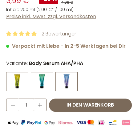
3,99 €
4,99 €
Inhalt:
200 ml
(2,00 €* / 100 ml)
Preise inkl. MwSt. zzgl. Versandkosten
2 Bewertungen
Durchschnittliche Bewertung von 5 von 5 Sternen
Verpackt mit Liebe - In 2-5 Werktagen bei Dir
Variante:
Body Serum AHA/PHA
Produkt Anzahl: Gib den gewünschten W
IN DEN WARENKORB