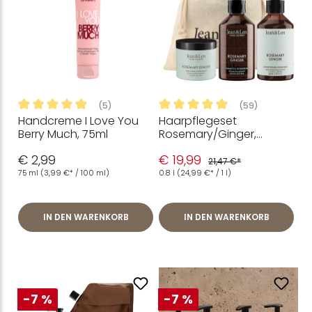
(5)
(59)
Handcreme I Love You
Haarpflegeset
Durchschnittliche Bewertung von 4.9 von 5 Sternen
Durchschnittliche Bewertung
Berry Much, 75ml
Rosemary/Ginger,
Shampoo, Conditioner +
€ 2,99
€ 19,99
Haarkur
21,47 €*
75 ml
(3,99 €* / 100 ml)
0.8 l
(24,99 €* / 1 l)
IN DEN WARENKORB
IN DEN WARENKORB
-7 %
-7 %