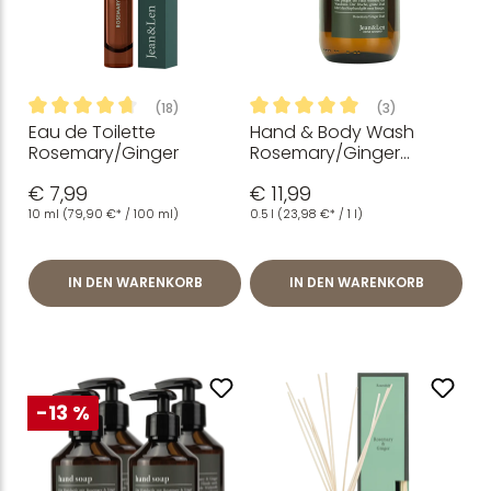
(18)
(3)
Eau de Toilette
Hand & Body Wash
Durchschnittliche Bewertung von 4.81 von 5 Sternen
Durchschnittliche Bewertung
Rosemary/Ginger
Rosemary/Ginger
Glasflasche, 500 ml
€ 7,99
€ 11,99
10 ml
(79,90 €* / 100 ml)
0.5 l
(23,98 €* / 1 l)
IN DEN WARENKORB
IN DEN WARENKORB
-13 %