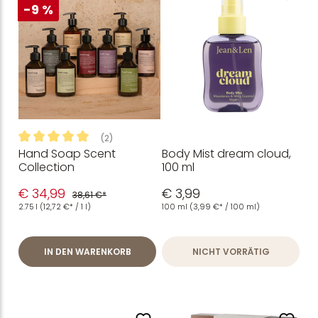
-9 %
(2)
Hand Soap Scent
Body Mist dream cloud,
Durchschnittliche Bewertung von 5 von 5 Sternen
Collection
100 ml
€ 34,99
€ 3,99
38,61 €*
2.75 l
(12,72 €* / 1 l)
100 ml
(3,99 €* / 100 ml)
IN DEN WARENKORB
NICHT VORRÄTIG