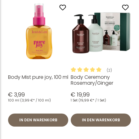
(2)
Body Mist pure joy, 100 ml
Body Ceremony
Durchschnittliche Bewertung
Rosemary/Ginger
€ 3,99
€ 19,99
100 ml
(3,99 €* / 100 ml)
1 Set
(19,99 €* / 1 Set)
IN DEN WARENKORB
IN DEN WARENKORB