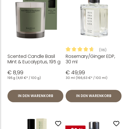
(116)
Scented Candle Basil
Rosemary/Ginger EDP,
Durchschnittliche Bewertung
Mint & Eucalyptus, 195 g
30 ml
€ 8,99
€ 49,99
195 g
(4,61 €* / 100 g)
30 ml
(166,63 €* / 100 ml)
IN DEN WARENKORB
IN DEN WARENKORB