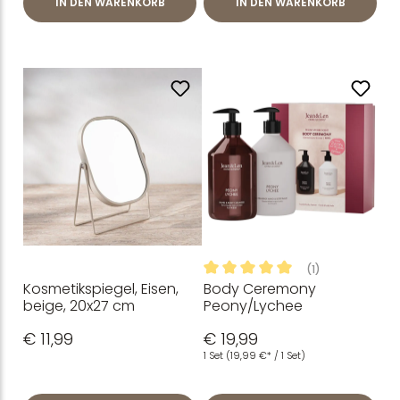
IN DEN WARENKORB
IN DEN WARENKORB
(1)
Kosmetikspiegel, Eisen,
Body Ceremony
Durchschnittliche Bewertung
beige, 20x27 cm
Peony/Lychee
€ 11,99
€ 19,99
1 Set
(19,99 €* / 1 Set)