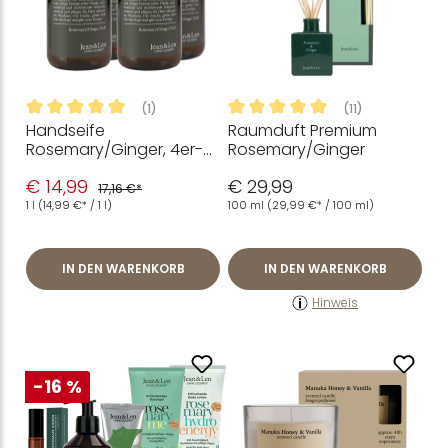
(1)
(11)
Handseife
Raumduft Premium
Durchschnittliche Bewertung von 5 von 5 Sternen
Durchschnittliche Bewertung
Rosemary/Ginger, 4er-
Rosemary/Ginger
Set
€ 14,99
€ 29,99
17,16 €*
1 l
(14,99 €* / 1 l)
100 ml
(29,99 €* / 100 ml)
IN DEN WARENKORB
IN DEN WARENKORB
Hinweis
-16 %