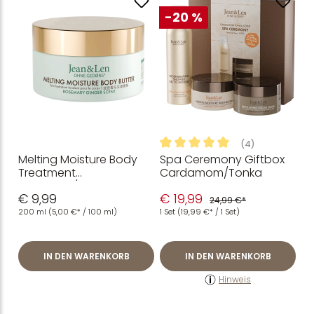
-20 %
(4)
Melting Moisture Body
Spa Ceremony Giftbox
Durchschnittliche Bewertung
Treatment
Cardamom/Tonka
Rosemary/Ginger
€ 9,99
€ 19,99
24,99 €*
200 ml
(5,00 €* / 100 ml)
1 Set
(19,99 €* / 1 Set)
IN DEN WARENKORB
IN DEN WARENKORB
Hinweis