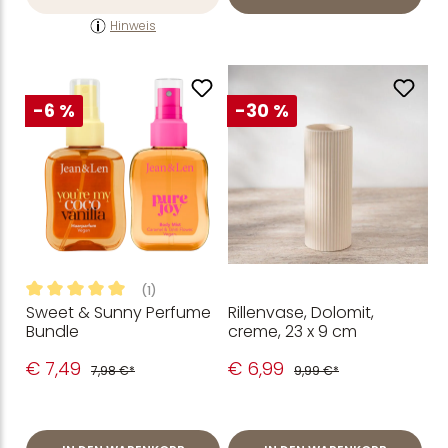
Hinweis
-6 %
-30 %
(1)
Sweet & Sunny Perfume
Rillenvase, Dolomit,
Durchschnittliche Bewertung von 5 von 5 Sternen
Bundle
creme, 23 x 9 cm
€ 7,49
€ 6,99
7,98 €*
9,99 €*