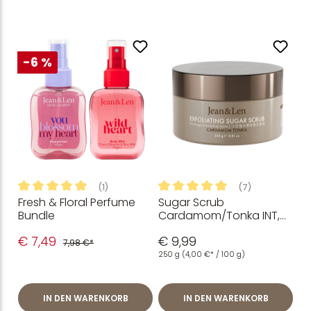
-6 %
(1)
(7)
Fresh & Floral Perfume
Sugar Scrub
Durchschnittliche Bewertung von 5 von 5 Sternen
Durchschnittliche Bewertung
Bundle
Cardamom/Tonka INT,
250 g
€ 7,49
€ 9,99
7,98 €*
250 g
(4,00 €* / 100 g)
IN DEN WARENKORB
IN DEN WARENKORB