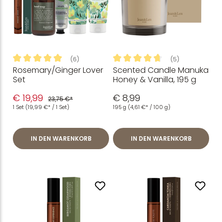
(6)
(5)
Rosemary/Ginger Lover
Scented Candle Manuka
Durchschnittliche Bewertung von 5 von 5 Sternen
Durchschnittliche Bewertung
Set
Honey & Vanilla, 195 g
€ 19,99
€ 8,99
23,75 €*
1 Set
(19,99 €* / 1 Set)
195 g
(4,61 €* / 100 g)
IN DEN WARENKORB
IN DEN WARENKORB