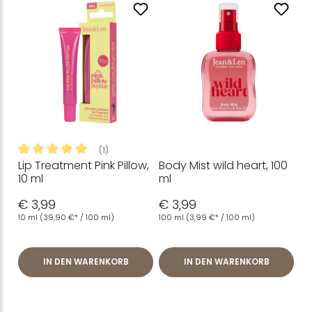
(1)
Lip Treatment Pink Pillow,
Body Mist wild heart, 100
Durchschnittliche Bewertung von 5 von 5 Sternen
10 ml
ml
€ 3,99
€ 3,99
10 ml
(39,90 €* / 100 ml)
100 ml
(3,99 €* / 100 ml)
IN DEN WARENKORB
IN DEN WARENKORB