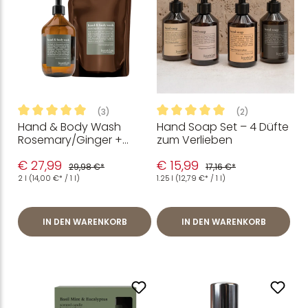
(3)
(2)
Hand & Body Wash
Hand Soap Set – 4 Düfte
Durchschnittliche Bewertung von 5 von 5 Sternen
Durchschnittliche Bewertung
Rosemary/Ginger +
zum Verlieben
Nachfüllpack
€ 27,99
€ 15,99
29,98 €*
17,16 €*
2 l
(14,00 €* / 1 l)
1.25 l
(12,79 €* / 1 l)
IN DEN WARENKORB
IN DEN WARENKORB