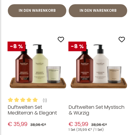
IN DEN WARENKORB
IN DEN WARENKORB
-8 %
-8 %
(1)
Duftwelten Set
Duftwelten Set Mystisch
Durchschnittliche Bewertung von 5 von 5 Sternen
Mediterran & Elegant
& Würzig
€ 35,99
€ 35,99
38,96 €*
38,96 €*
1 Set
(35,99 €* / 1 Set)