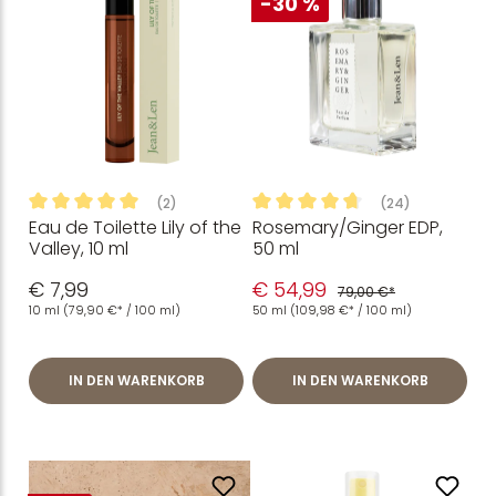
-30 %
(2)
(24)
Eau de Toilette Lily of the
Rosemary/Ginger EDP,
Durchschnittliche Bewertung von 5 von 5 Sternen
Durchschnittliche Bewertung
Valley, 10 ml
50 ml
€ 7,99
€ 54,99
79,00 €*
10 ml
(79,90 €* / 100 ml)
50 ml
(109,98 €* / 100 ml)
IN DEN WARENKORB
IN DEN WARENKORB