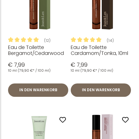
(12)
(14)
Eau de Toilette
Eau de Toilette
Durchschnittliche Bewertung von 4.88 von 5 Sternen
Durchschnittliche Bewertung
Bergamot/Cedarwood
Cardamom/Tonka, 10ml
€ 7,99
€ 7,99
10 ml
(79,90 €* / 100 ml)
10 ml
(79,90 €* / 100 ml)
IN DEN WARENKORB
IN DEN WARENKORB