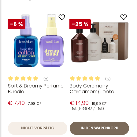
-6 %
-25 %
(2)
(5)
Soft & Dreamy Perfume
Body Ceremony
Durchschnittliche Bewertung von 5 von 5 Sternen
Durchschnittliche Bewertung
Bundle
Cardamom/Tonka
€ 7,49
€ 14,99
7,98 €*
19,99 €*
1 Set
(14,99 €* / 1 Set)
NICHT VORRÄTIG
IN DEN WARENKORB