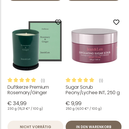
(1)
(1)
Duftkerze Premium
Sugar Scrub
Durchschnittliche Bewertung von 5 von 5 Sternen
Durchschnittliche Bewertung
Rosemary/Ginger
Peony/Lychee INT, 250 g
€ 34,99
€ 9,99
230 g
(15,21 €* / 100 g)
250 g
(4,00 €* / 100 g)
NICHT VORRÄTIG
IN DEN WARENKORB