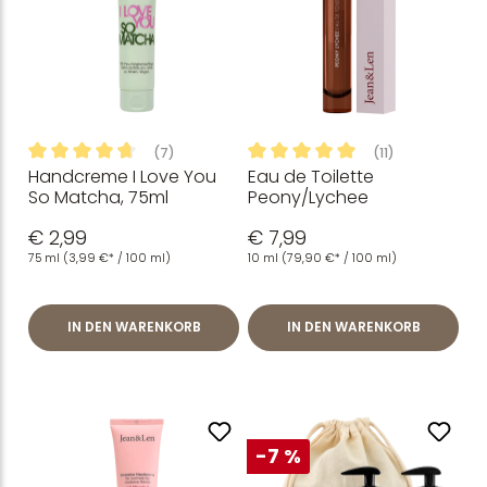
(7)
(11)
Handcreme I Love You
Eau de Toilette
Durchschnittliche Bewertung von 4.86 von 5 Sternen
Durchschnittliche Bewertung
So Matcha, 75ml
Peony/Lychee
€ 2,99
€ 7,99
75 ml
(3,99 €* / 100 ml)
10 ml
(79,90 €* / 100 ml)
IN DEN WARENKORB
IN DEN WARENKORB
-7 %