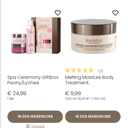
(2)
Spa Ceremony Giftbox
Melting Moisture Body
Durchschnittliche Bewertung
Peony/Lychee
Treatment
Cardamom/Tonka
€ 24,99
€ 9,99
1 Set
200 ml
(5,00 €* / 100 ml)
IN DEN WARENKORB
IN DEN WARENKORB
Hinweis