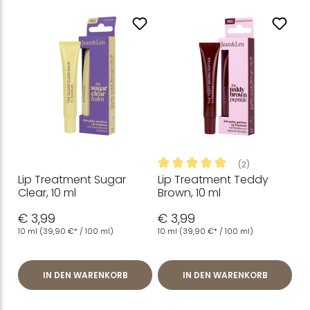
(2)
Lip Treatment Sugar
Lip Treatment Teddy
Durchschnittliche Bewertung
Clear, 10 ml
Brown, 10 ml
€ 3,99
€ 3,99
10 ml
(39,90 €* / 100 ml)
10 ml
(39,90 €* / 100 ml)
IN DEN WARENKORB
IN DEN WARENKORB