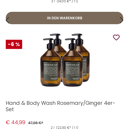
2 l
(14,00 €* / 1 l)
IN DEN WARENKORB
-6 %
Hand & Body Wash Rosemary/Ginger 4er-
Set
€ 44,99
47,96 €*
2 l
(22,50 €* / 1 l)