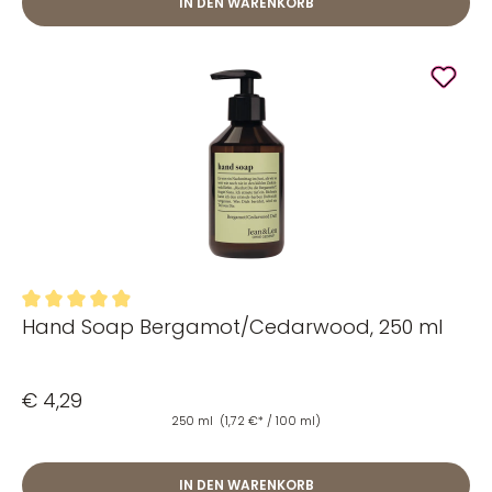
IN DEN WARENKORB
Hand Soap Bergamot/Cedarwood, 250 ml
Durchschnittliche Bewertung von 4.88 von 5 Sternen
€ 4,29
250 ml
(1,72 €* / 100 ml)
IN DEN WARENKORB