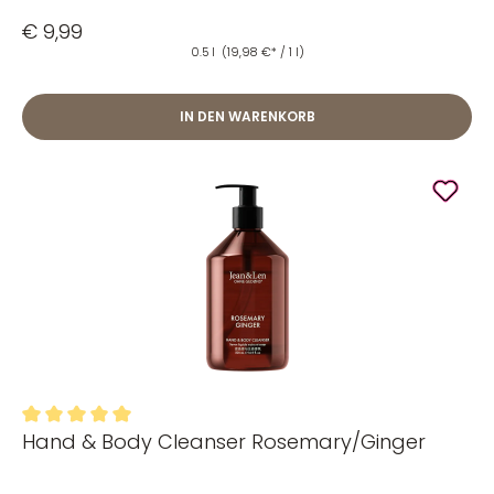
€ 9,99
0.5 l
(19,98 €* / 1 l)
IN DEN WARENKORB
Hand & Body Cleanser Rosemary/Ginger
Durchschnittliche Bewertung von 5 von 5 Sternen