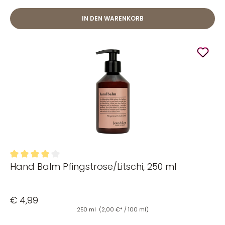
IN DEN WARENKORB
Hand Balm Pfingstrose/Litschi, 250 ml
Durchschnittliche Bewertung von 4 von 5 Sternen
€ 4,99
250 ml
(2,00 €* / 100 ml)