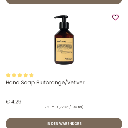
Hand Soap Blutorange/Vetiver
Durchschnittliche Bewertung von 4.76 von 5 Sternen
€ 4,29
250 ml
(1,72 €* / 100 ml)
IN DEN WARENKORB