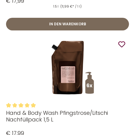
€ 17,99
1.5 l
(11,99 €* / 1 l)
IN DEN WARENKORB
Hand & Body Wash Pfingstrose/Litschi
Durchschnittliche Bewertung von 5 von 5 Sternen
Nachfüllpack 1,5 L
€ 17,99