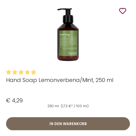
Hand Soap Lemonverbena/Mint, 250 ml
Durchschnittliche Bewertung von 5 von 5 Sternen
€ 4,29
250 ml
(1,72 €* / 100 ml)
IN DEN WARENKORB