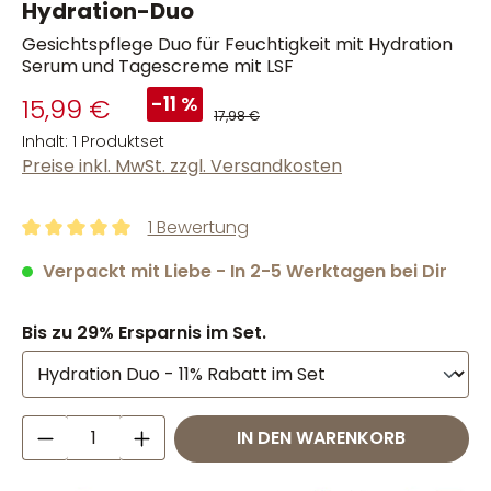
Hydration-Duo
Gesichtspflege Duo für Feuchtigkeit mit Hydration
Serum und Tagescreme mit LSF
-11 %
15,99 €
17,98 €
Inhalt:
1 Produktset
Preise inkl. MwSt. zzgl. Versandkosten
1 Bewertung
Durchschnittliche Bewertung von 5 von 5 Sternen
Verpackt mit Liebe - In 2-5 Werktagen bei Dir
Bis zu 29% Ersparnis im Set.
Produkt Anzahl: Gib den gewünschten W
IN DEN WARENKORB