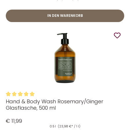
IN DEN WARENKORB
Hand & Body Wash Rosemary/Ginger
Durchschnittliche Bewertung von 5 von 5 Sternen
Glasflasche, 500 ml
€ 11,99
0.5 l
(23,98 €* / 1 l)