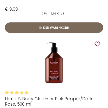
€ 9,99
0.5 l
(19,98 €* / 1 l)
IN DEN WARENKORB
Hand & Body Cleanser Pink Pepper/Dark
Durchschnittliche Bewertung von 5 von 5 Sternen
Rose, 500 ml