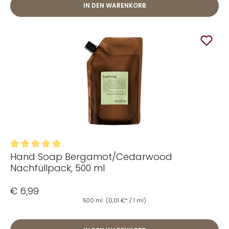
IN DEN WARENKORB
Hand Soap Bergamot/Cedarwood
Durchschnittliche Bewertung von 5 von 5 Sternen
Nachfüllpack, 500 ml
€ 6,99
500 ml
(0,01 €* / 1 ml)