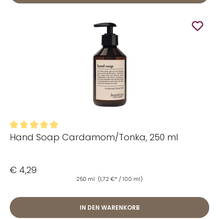
Hand Soap Cardamom/Tonka, 250 ml
Durchschnittliche Bewertung von 5 von 5 Sternen
€ 4,29
250 ml
(1,72 €* / 100 ml)
IN DEN WARENKORB