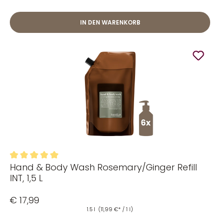
IN DEN WARENKORB
Hand & Body Wash Rosemary/Ginger Refill
Durchschnittliche Bewertung von 5 von 5 Sternen
INT, 1,5 L
€ 17,99
1.5 l
(11,99 €* / 1 l)