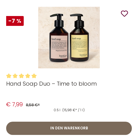
-7 %
Hand Soap Duo – Time to bloom
Durchschnittliche Bewertung von 5 von 5 Sternen
€ 7,99
8,58 €*
0.5 l
(15,98 €* / 1 l)
IN DEN WARENKORB