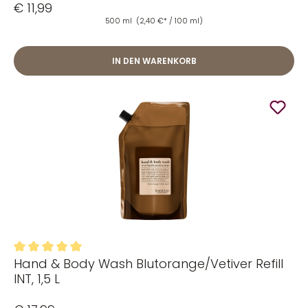
€ 11,99
500 ml
(2,40 €* / 100 ml)
IN DEN WARENKORB
Hand & Body Wash Blutorange/Vetiver Refill
Durchschnittliche Bewertung von 5 von 5 Sternen
INT, 1,5 L