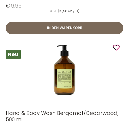
€ 9,99
0.5 l
(19,98 €* / 1 l)
IN DEN WARENKORB
Neu
Hand & Body Wash Bergamot/Cedarwood,
500 ml