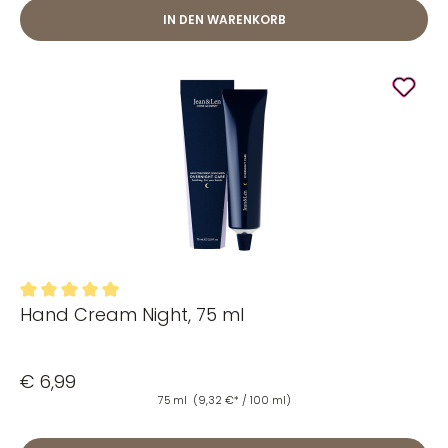
IN DEN WARENKORB
Hand Cream Night, 75 ml
Durchschnittliche Bewertung von 5 von 5 Sternen
€ 6,99
75 ml
(9,32 €* / 100 ml)