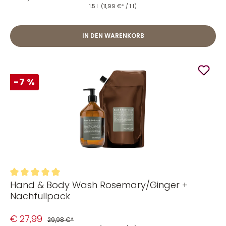
1.5 l
(11,99 €* / 1 l)
IN DEN WARENKORB
-7 %
Hand & Body Wash Rosemary/Ginger +
Durchschnittliche Bewertung von 5 von 5 Sternen
Nachfüllpack
€ 27,99
29,98 €*