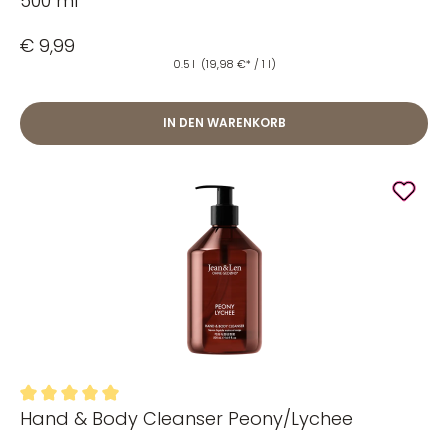
500 ml
€ 9,99
0.5 l
(19,98 €* / 1 l)
IN DEN WARENKORB
Hand & Body Cleanser Peony/Lychee
Durchschnittliche Bewertung von 5 von 5 Sternen