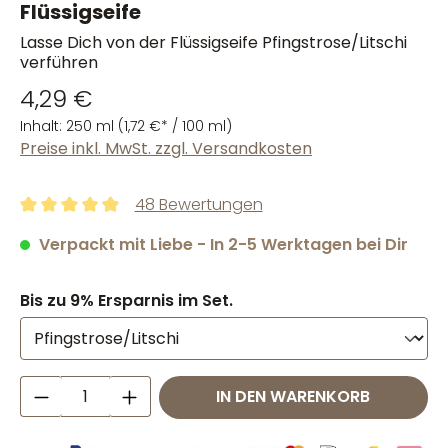
Flüssigseife
Lasse Dich von der Flüssigseife Pfingstrose/Litschi
verführen
4,29 €
Inhalt:
250 ml
(1,72 €* / 100 ml)
Preise inkl. MwSt. zzgl. Versandkosten
48 Bewertungen
Durchschnittliche Bewertung von 4.96 von 5 Sternen
Verpackt mit Liebe - In 2-5 Werktagen bei Dir
Bis zu 9% Ersparnis im Set.
Produkt Anzahl: Gib den gewünschten W
IN DEN WARENKORB