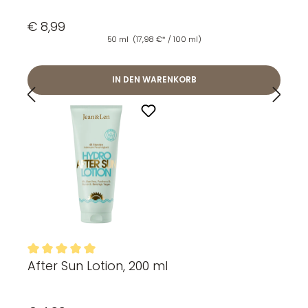
€ 8,99
50 ml
(17,98 €* / 100 ml)
IN DEN WARENKORB
After Sun Lotion, 200 ml
Durchschnittliche Bewertung von 5 von 5 Sternen