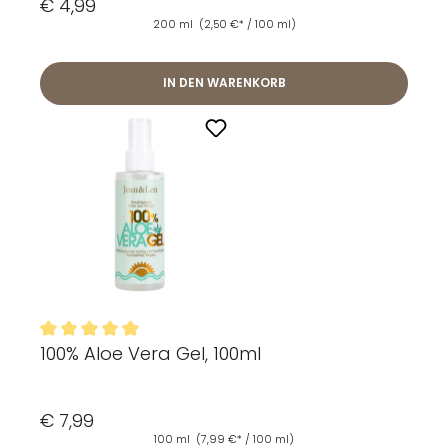
€ 4,99
200 ml
(2,50 €* / 100 ml)
IN DEN WARENKORB
100% Aloe Vera Gel, 100ml
Durchschnittliche Bewertung von 4.93 von 5 Sternen
€ 7,99
100 ml
(7,99 €* / 100 ml)