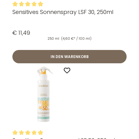
Sensitives Sonnenspray LSF 30, 250ml
Durchschnittliche Bewertung von 4.94 von 5 Sternen
€ 11,49
250 ml
(4,60 €* / 100 ml)
IN DEN WARENKORB