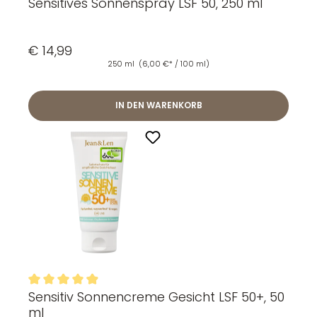
Sensitives Sonnenspray LSF 50, 250 ml
Durchschnittliche Bewertung von 4.98 von 5 Sternen
€ 14,99
250 ml
(6,00 €* / 100 ml)
IN DEN WARENKORB
Sensitiv Sonnencreme Gesicht LSF 50+, 50
Durchschnittliche Bewertung von 4.98 von 5 Sternen
ml