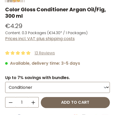
Color Gloss Conditioner Argan Oil/Fig,
300 ml
€4.29
Content:
0.3 Packages
(€14.30* / 1 Packages)
Prices incl. VAT plus shipping costs
13 Reviews
Average rating of 4.92 out of 5 stars
Available, delivery time: 3-5 days
Up to 7% savings with bundles.
Product Quantity: Enter the desired amo
ADD TO CART