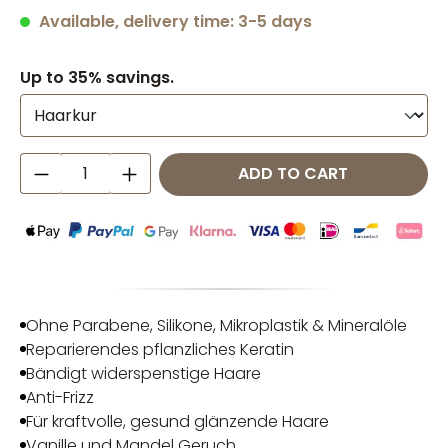
Average rating of 4.89 out of 5 stars
Available, delivery time: 3-5 days
Up to 35% savings.
Product Quantity: Enter the desired amo
ADD TO CART
Ohne Parabene, Silikone, Mikroplastik & Mineralöle
Reparierendes pflanzliches Keratin
Bändigt widerspenstige Haare
Anti-Frizz
Für kraftvolle, gesund glänzende Haare
Vanille und Mandel Geruch