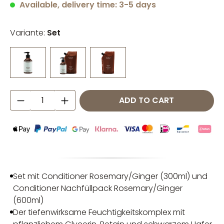
Available, delivery time: 3-5 days
Variante:
Set
Product Quantity: Enter the desired amo
ADD TO CART
Set mit Conditioner Rosemary/Ginger (300ml) und
Conditioner Nachfüllpack Rosemary/Ginger
(600ml)
Der tiefenwirksame Feuchtigkeitskomplex mit