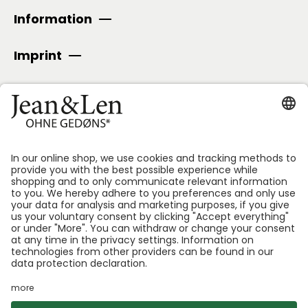
Information
Imprint
SECURE PAYMENT
Follow us:
*GEDØNS = Ingredients that Len personally likes to
avoid. We specify which ones for each product.